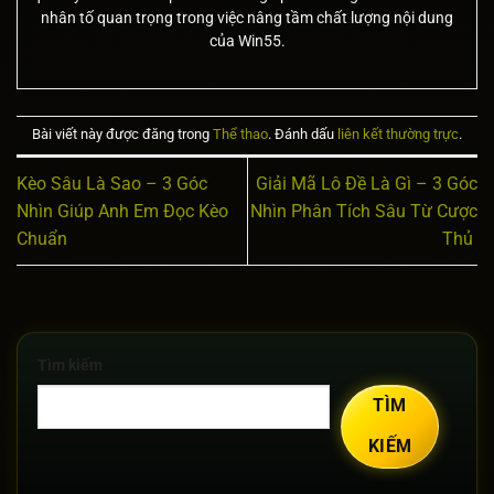
nhân tố quan trọng trong việc nâng tầm chất lượng nội dung
của Win55.
Bài viết này được đăng trong
Thể thao
. Đánh dấu
liên kết thường trực
.
Kèo Sâu Là Sao – 3 Góc
Giải Mã Lô Đề Là Gì – 3 Góc
Nhìn Giúp Anh Em Đọc Kèo
Nhìn Phân Tích Sâu Từ Cược
Chuẩn
Thủ
Tìm kiếm
TÌM
KIẾM