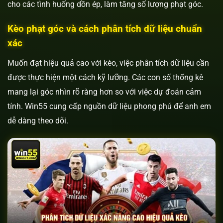
cho các tình huống dồn ép, làm tăng số lượng phạt góc.
Kèo phạt góc và cách phân tích dữ liệu chuẩn
xác
Muốn đạt hiệu quả cao với kèo, việc phân tích dữ liệu cần
được thực hiện một cách kỹ lưỡng. Các con số thống kê
mang lại góc nhìn rõ ràng hơn so với việc dự đoán cảm
tính. Win55 cung cấp nguồn dữ liệu phong phú để anh em
dễ dàng theo dõi.