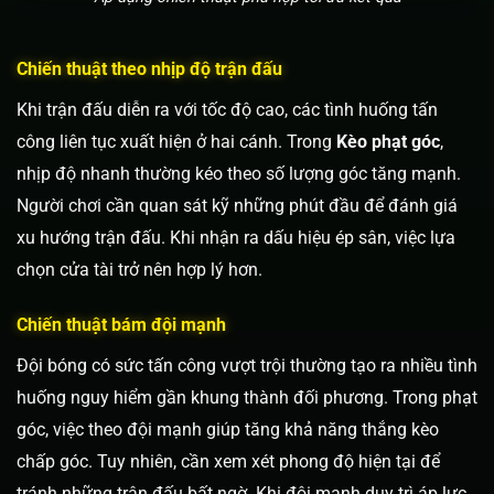
Chiến thuật theo nhịp độ trận đấu
Khi trận đấu diễn ra với tốc độ cao, các tình huống tấn
công liên tục xuất hiện ở hai cánh. Trong
Kèo phạt góc
,
nhịp độ nhanh thường kéo theo số lượng góc tăng mạnh.
Người chơi cần quan sát kỹ những phút đầu để đánh giá
xu hướng trận đấu. Khi nhận ra dấu hiệu ép sân, việc lựa
chọn cửa tài trở nên hợp lý hơn.
Chiến thuật bám đội mạnh
Đội bóng có sức tấn công vượt trội thường tạo ra nhiều tình
huống nguy hiểm gần khung thành đối phương. Trong phạt
góc, việc theo đội mạnh giúp tăng khả năng thắng kèo
chấp góc. Tuy nhiên, cần xem xét phong độ hiện tại để
tránh những trận đấu bất ngờ. Khi đội mạnh duy trì áp lực