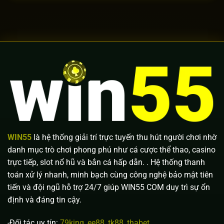
WIN55
là hệ thống giải trí trực tuyến thu hút người chơi nhờ
danh mục trò chơi phong phú như cá cược thể thao, casino
trực tiếp, slot nổ hũ và bắn cá hấp dẫn. . Hệ thống thanh
toán xử lý nhanh, minh bạch cùng công nghệ bảo mật tiên
tiến và đội ngũ hỗ trợ 24/7 giúp WIN55 COM duy trì sự ổn
định và đáng tin cậy.
-Đối tác uy tín:
79king
,
ee88
,
tk88
,
thabet
,