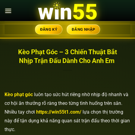
Bỏ
qua
nội
dung
ĐĂNG KÝ
ĐĂNG NHẬP
Kèo Phạt Góc – 3 Chiến Thuật Bắt
Nhịp Trận Đấu Dành Cho Anh Em
Kèo phạt góc
luôn tạo sức hút riêng nhờ nhịp độ nhanh và
cơ hội ăn thưởng rõ ràng theo từng tình huống trên sân.
Nhiều tay chơi
https://win55t1.com/
lựa chọn thị trường
này để tận dụng khả năng quan sát trận đấu theo thời gian
thực.