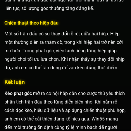
liên tục, số lượng góc thường tăng đáng kể.
Chiến thuật theo hiệp đấu
Một số trận đấu có sự thay đổi rõ rệt giữa hai hiệp. Hiệp
một thường diễn ra thăm dò, trong khi hiệp hai trở nên cởi
mở hơn. Trong phạt góc, việc tách riêng từng hiệp giúp
người chơi tối ưu lựa chọn. Khi nhận thấy sự thay đổi nhịp
độ, anh em có thể tận dụng để vào kèo đúng thời điểm.
Kết luận
Kèo phạt góc
mở ra cơ hội hấp dẫn cho cược thủ yêu thích
phân tích trận đấu theo từng diễn biến nhỏ. Khi nắm rõ
cách đọc kèo, hiểu dữ liệu và áp dụng chiến thuật phù hợp,
anh em có thể cải thiện đáng kể hiệu quả. Win55 mang
đến môi trường ổn định cùng tỷ lệ minh bạch để người