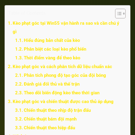
Table of Contents
Kèo phạt góc tại Win55 vận hành ra sao và cần chú ý
gì
Hiểu đúng bản chất của kèo
Phân biệt các loại kèo phổ biến
Thời điểm vàng để theo kèo
Kèo phạt góc và cách phân tích dữ liệu chuẩn xác
Phân tích phong độ tạo góc của đội bóng
Đánh giá đối thủ và thế trận
Theo dõi biến động kèo theo thời gian
Kèo phạt góc và chiến thuật được cao thủ áp dụng
Chiến thuật theo nhịp độ trận đấu
Chiến thuật bám đội mạnh
Chiến thuật theo hiệp đấu