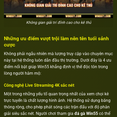
Không gian giải trí đỉnh cao cho kê thủ
Những ưu điểm vượt trội làm nên tên tuổi sảnh
cược
Không phải ngẫu nhiên mà lượng truy cập vào chuyên mục
này tại hệ thống luôn dẫn đầu thị trường. Dưới đây là 4 ưu
điểm nổi bật giúp
Win55 khẳng định vị thế độc tôn trong
lòng người hâm mộ:
Công nghệ Live Streaming 4K sắc nét
Một trong những yếu tố quan trọng nhất của xem chọi kê
trực tuyến là chất lượng hình ảnh. Hệ thống sử dụng băng
thông rộng, cho phép phát sóng các trận đấu với độ phân
giải siêu sắc nét. Người chơi tham gia
đá gà Win55
có thể