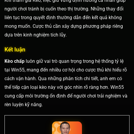
Khi tham gia Kèo, việc giữ vững định hướng cá nhân giúp
người chơi tránh bị cuốn theo thị trường. Những thay đổi
liên tục trong quyết định thường dẫn đến kết quả không
mong muốn. Cược thủ cần xây dựng phương pháp riêng
dựa trên kinh nghiệm tích lũy.
Kết luận
Kèo chấp
luôn giữ vai trò quan trọng trong hệ thống tỷ lệ
tại Win55, mang đến nhiều cơ hội cho cược thủ khi hiểu rõ
cách vận hành. Qua những phân tích chi tiết, anh em có
thể tiếp cận loại kèo này với góc nhìn rõ ràng hơn. Win55
cung cấp môi trường ổn định để người chơi trải nghiệm và
rèn luyện kỹ năng.