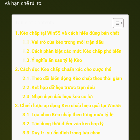
và hạn chế rủi ro.
Table of Contents
Kèo chấp tại Win55 và cách hiểu đúng bản chất
Vai trò của kèo trong mỗi trận đấu
Cách phân biệt các mức Kèo chấp phổ biến
Ý nghĩa ẩn sau tỷ lệ Kèo
Cách đọc Kèo chấp chuẩn xác cho cược thủ
Theo dõi biến động Kèo chấp theo thời gian
Kết hợp dữ liệu trước trận đấu
Nhận diện dấu hiệu kèo có lợi
Chiến lược áp dụng Kèo chấp hiệu quả tại Win55
Lựa chọn Kèo chấp theo từng mức tỷ lệ
Tận dụng thời điểm vào kèo hợp lý
Duy trì sự ổn định trong lựa chọn