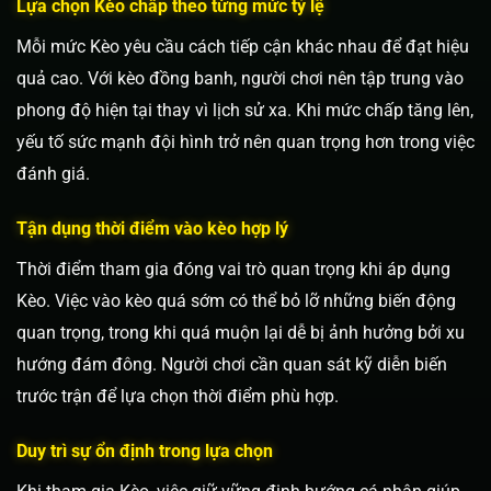
Lựa chọn Kèo chấp theo từng mức tỷ lệ
Mỗi mức Kèo yêu cầu cách tiếp cận khác nhau để đạt hiệu
quả cao. Với kèo đồng banh, người chơi nên tập trung vào
phong độ hiện tại thay vì lịch sử xa. Khi mức chấp tăng lên,
yếu tố sức mạnh đội hình trở nên quan trọng hơn trong việc
đánh giá.
Tận dụng thời điểm vào kèo hợp lý
Thời điểm tham gia đóng vai trò quan trọng khi áp dụng
Kèo. Việc vào kèo quá sớm có thể bỏ lỡ những biến động
quan trọng, trong khi quá muộn lại dễ bị ảnh hưởng bởi xu
hướng đám đông. Người chơi cần quan sát kỹ diễn biến
trước trận để lựa chọn thời điểm phù hợp.
Duy trì sự ổn định trong lựa chọn