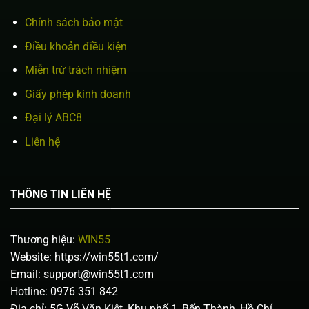
Chính sách bảo mật
Điều khoản điều kiện
Miễn trừ trách nhiệm
Giấy phép kinh doanh
Đại lý ABC8
Liên hệ
THÔNG TIN LIÊN HỆ
Thương hiệu:
WIN55
Website: https://win55t1.com/
Email:
support@win55t1.com
Hotline: 0976 351 842
Địa chỉ: 5G Võ Văn Kiệt, Khu phố 1, Bến Thành, Hồ Chí