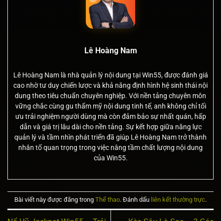
Lê Hoàng Nam
Lê Hoàng Nam là nhà quản lý nội dung tại Win55, được đánh giá
cao nhờ tư duy chiến lược và khả năng định hình hệ sinh thái nội
dung theo tiêu chuẩn chuyên nghiệp. Với nền tảng chuyên môn
vững chắc cùng gu thẩm mỹ nội dung tinh tế, anh không chỉ tối
ưu trải nghiệm người dùng mà còn đảm bảo sự nhất quán, hấp
dẫn và giá trị lâu dài cho nền tảng. Sự kết hợp giữa năng lực
quản lý và tầm nhìn phát triển đã giúp Lê Hoàng Nam trở thành
nhân tố quan trọng trong việc nâng tầm chất lượng nội dung
của Win55.
Bài viết này được đăng trong
Thể thao
. Đánh dấu
liên kết thường trực
.