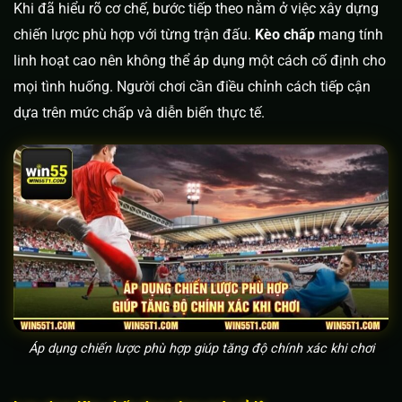
Khi đã hiểu rõ cơ chế, bước tiếp theo nằm ở việc xây dựng
chiến lược phù hợp với từng trận đấu.
Kèo chấp
mang tính
linh hoạt cao nên không thể áp dụng một cách cố định cho
mọi tình huống. Người chơi cần điều chỉnh cách tiếp cận
dựa trên mức chấp và diễn biến thực tế.
Áp dụng chiến lược phù hợp giúp tăng độ chính xác khi chơi