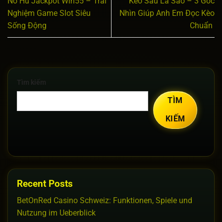
Nổ Hũ Jackpot Win55 – Trải
Kèo Sâu Là Sao – 3 Góc
Nghiệm Game Slot Siêu
Nhìn Giúp Anh Em Đọc Kèo
Sống Động
Chuẩn
Tìm kiếm
TÌM
KIẾM
Recent Posts
BetOnRed Casino Schweiz: Funktionen, Spiele und
Nutzung im Ueberblick