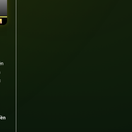
ên
ả
c
iền