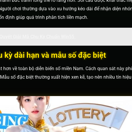
 thành bức tranh tổng thể rõ ràng hơn. Soi cầu được khai thác hi
ếp. Người chơi thường dựa vào xu hướng kéo dài để nhận diện nh
ổn định giúp quá trình phân tích liền mạch.
í Quyết Giải Mã Chu Kỳ Chuẩn Win55
 kỳ dài hạn và mẫu số đặc biệt
át hơn về toàn bộ diễn biến số miền Nam. Cách quan sát này ph
 Mẫu số đặc biệt thường xuất hiện xen kẽ, tạo nên nhiều tín hiệu