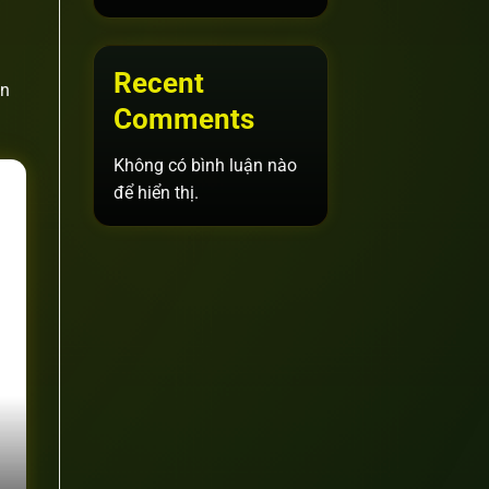
Recent
ận
Comments
Không có bình luận nào
để hiển thị.