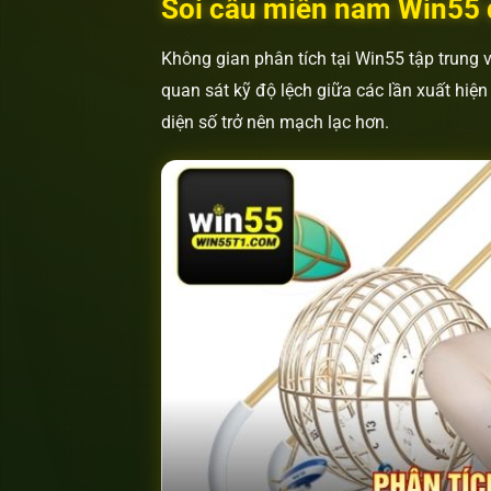
Soi cầu miền nam Win55 q
Không gian phân tích tại Win55 tập trung 
quan sát kỹ độ lệch giữa các lần xuất hiện
diện số trở nên mạch lạc hơn.