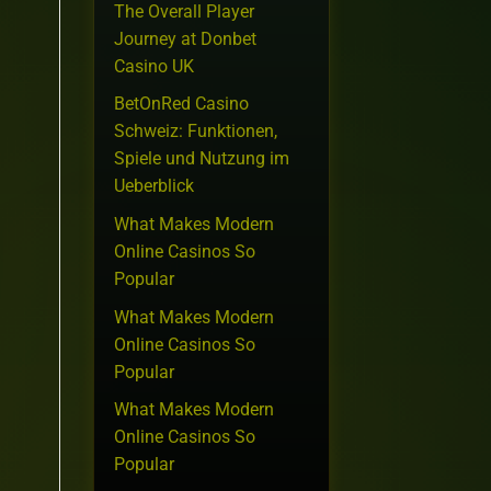
The Overall Player
Journey at Donbet
Casino UK
BetOnRed Casino
Schweiz: Funktionen,
Spiele und Nutzung im
Ueberblick
What Makes Modern
Online Casinos So
Popular
What Makes Modern
Online Casinos So
Popular
What Makes Modern
Online Casinos So
Popular