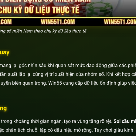
ộng số miền Nam theo chu kỳ dữ liệu thực tế
quay
u mang lại góc nhìn sâu khi quan sát mức dao động giữa các phi
tần suất lặp lại cùng vị trí xuất hiện của nhóm số. Khi kết hợp c
huyển biến quan trọng. Win55 cung cấp dữ liệu ổn định giúp việ
ăng
rong khoảng thời gian ngắn, tạo ra vùng tăng rõ rệt.
Soi cầu m
ệc phân tích chuỗi lặp có dấu hiệu mở rộng. Tay chơi giàu kinh