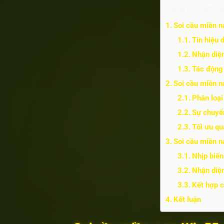
Table of Conten
Soi cầu miền n
Tín hiệu 
Nhận diệ
Tác động
Soi cầu miền n
Phân loại
Sự chuyể
Tối ưu qu
Soi cầu miền n
Nhịp biến
Nhận diện
Kết hợp c
Kết luận