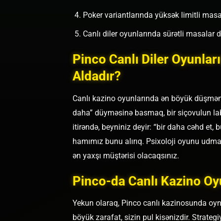
Poker variantlarında yüksək limitli masal
Canlı diler oyunlarında sürətli masalar 
Pinco Canlı Diler Oyunlar
Aldadır?
Canlı kazino oyunlarında ən böyük düşmən, d
daha” düyməsinə basmaq, bir siçovulun l
itirəndə, beyniniz deyir: “bir daha cəhd et
hamımız bunu alırıq. Psixoloji oyunu udma
ən yaxşı müştərisi olacaqsınız.
Pinco-da Canlı Kazino Oyu
Yekun olaraq, Pinco canlı kazinosunda oyna
böyük zarafat, sizin pul kisənizdir. Strategi