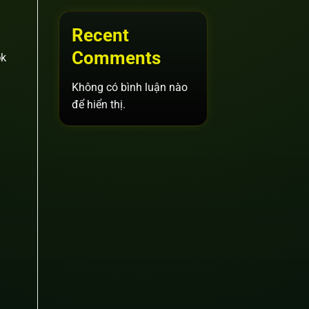
Recent
Comments
ək
Không có bình luận nào
để hiển thị.