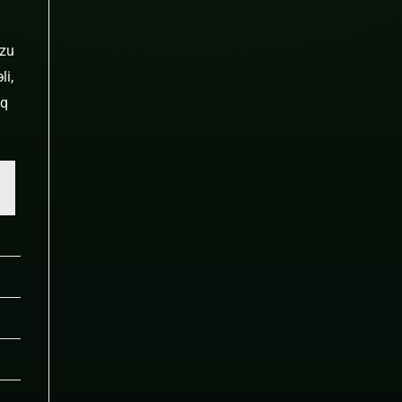
uzu
li,
aq