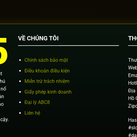
VỀ CHÚNG TÔI
TH
Chính sách bảo mật
Thư
Web
Điều khoản điều kiện
út
Ema
phú
Miễn trừ trách nhiệm
Hot
 nổ
Địa 
Giấy phép kinh doanh
án
Hồ 
Đại lý ABC8
ảo
Zip
Liên hệ
cậy.
Has
#sl
#da