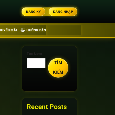
ĐĂNG KÝ
ĐĂNG NHẬP
HUYẾN MÃI
HƯỚNG DẪN
Tìm kiếm
TÌM
KIẾM
Recent Posts