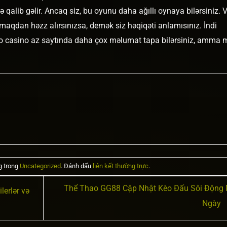
 qalib gəlir. Ancaq siz, bu oyunu daha ağıllı oynaya bilərsiniz. 
aqdan həzz alırsınızsa, demək siz həqiqəti anlamısınız. İndi
o casino az saytında daha çox məlumat tapa bilərsiniz, amma 
g trong
Uncategorized
. Đánh dấu
liên kết thường trực
.
Thể Thao GG88 Cập Nhật Kèo Đấu Sôi Động 
lerlər və
Ngày