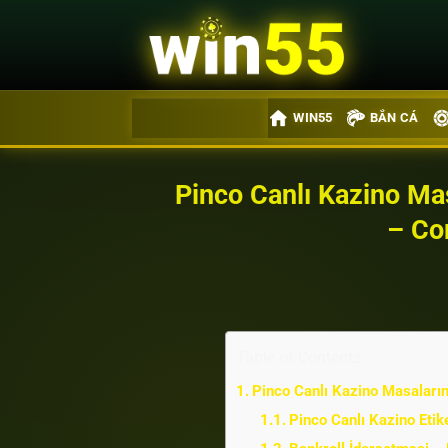
Bỏ
qua
nội
dung
WIN55
BẮN CÁ
Pinco Canlı Kazino Mas
– Co
Table of Contents
Pinco Canlı Kazino Masaların
Pinco Canlı Kazino Etik