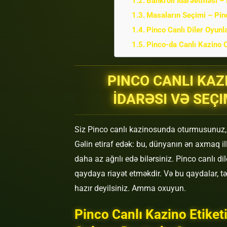
Bankroll İdarəetməsi –
Masaların Seçimi – Pin
Pinco Canlı Diler Oyunl
Pinco-da Canlı Kazino O
PINCO CANLI KAZ
İDARƏSI VƏ SEÇ
Siz Pinco canlı kazinosunda oturmusunuz, d
Gəlin etiraf edək: bu, dünyanın ən axmaq il
daha az ağrılı edə bilərsiniz. Pinco canlı d
qaydaya riayət etməkdir. Və bu qaydalar, təə
hazır deyilsiniz. Amma oxuyun.
Pinco Canlı Kazino Etiketi