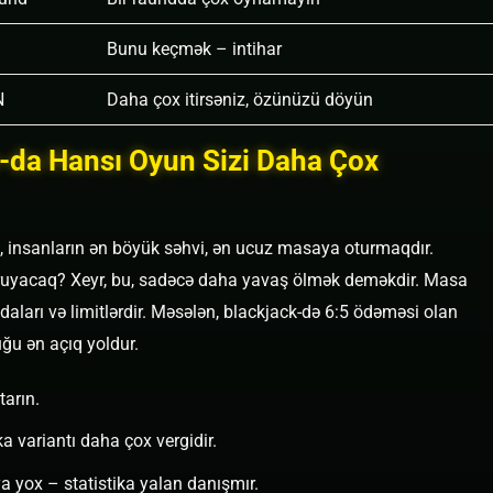
Bunu keçmək – intihar
N
Daha çox itirsəniz, özünüzü döyün
-da Hansı Oyun Sizi Daha Çox
 insanların ən böyük səhvi, ən ucuz masaya oturmaqdır.
oruyacaq? Xeyr, bu, sadəcə daha yavaş ölmək deməkdir. Masa
daları və limitlərdir. Məsələn, blackjack-də 6:5 ödəməsi olan
ğu ən açıq yoldur.
arın.
a variantı daha çox vergidir.
 yox – statistika yalan danışmır.