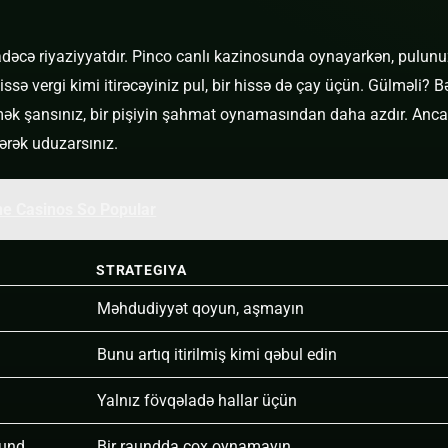
sadəcə riyaziyyatdır. Pinco canlı kazinosunda oynayarkən, pulun
ssə vergi kimi itirəcəyiniz pul, bir hissə də çay üçün. Gülməli? Bə
lmək şansınız, bir pişiyin şahmat oynamasından daha azdır. Anc
ərək uduzarsınız.
e Casinos So Popular
STRATEGIYA
Məhdudiyyət qoyun, aşmayın
Bunu artıq itirilmiş kimi qəbul edin
Yalnız fövqəladə hallar üçün
ound
Bir raundda çox oynamayın