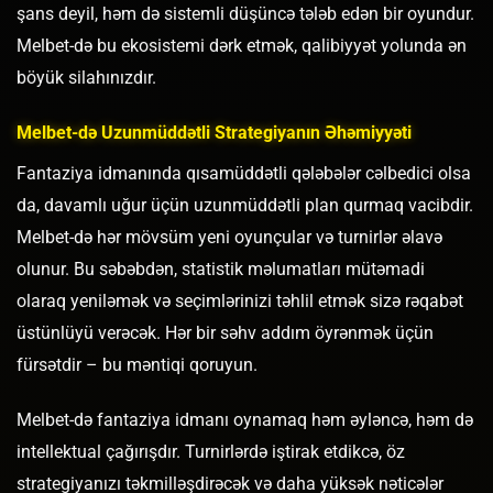
şans deyil, həm də sistemli düşüncə tələb edən bir oyundur.
Melbet-də bu ekosistemi dərk etmək, qalibiyyət yolunda ən
böyük silahınızdır.
Melbet-də Uzunmüddətli Strategiyanın Əhəmiyyəti
Fantaziya idmanında qısamüddətli qələbələr cəlbedici olsa
da, davamlı uğur üçün uzunmüddətli plan qurmaq vacibdir.
Melbet-də hər mövsüm yeni oyunçular və turnirlər əlavə
olunur. Bu səbəbdən, statistik məlumatları mütəmadi
olaraq yeniləmək və seçimlərinizi təhlil etmək sizə rəqabət
üstünlüyü verəcək. Hər bir səhv addım öyrənmək üçün
fürsətdir – bu məntiqi qoruyun.
Melbet-də fantaziya idmanı oynamaq həm əyləncə, həm də
intellektual çağırışdır. Turnirlərdə iştirak etdikcə, öz
strategiyanızı təkmilləşdirəcək və daha yüksək nəticələr