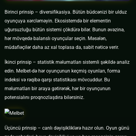
Birinci prinsip – diversifikasiya. Bütün büdcənizi bir ulduz
oyunçuya xərcləməyin. Ekosistemdə bir elementin
uğursuzluğu bütün sistemi çökdürə bilər. Bunun əvəzinə,
hər mövqedə balanslı oyunçular seçin. Məsələn,
müdafiəçilər daha az xal toplasa da, sabit nəticə verir.
İkinci prinsip – statistik məlumatları sistemli şəkildə analiz
edin. Melbet-də hər oyunçunun keçmiş oyunları, forma
indeksi və rəqibə qarşı statistikası mövcuddur. Bu
məlumatları bir araya gətirərək, hər bir oyunçunun
potensialını proqnozlaşdıra bilərsiniz.
Üçüncü prinsip – canlı dəyişikliklərə hazır olun. Oyun günü