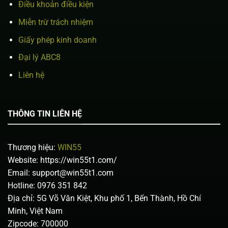
Điều khoản điều kiện
Miễn trừ trách nhiệm
Giấy phép kinh doanh
Đại lý ABC8
Liên hệ
THÔNG TIN LIÊN HỆ
Thương hiệu:
WIN55
Website: https://win55t1.com/
Email:
support@win55t1.com
Hotline: 0976 351 842
Địa chỉ: 5G Võ Văn Kiệt, Khu phố 1, Bến Thành, Hồ Chí
Minh, Việt Nam
Zipcode: 700000