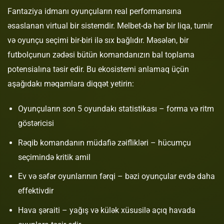
Fantaziya idmanı oyunçuların real performansına
əsaslanan virtual bir sistemdir. Melbet-də hər bir liqa, turnir
və oyunçu seçimi bir-biri ilə sıx bağlıdır. Məsələn, bir
futbolçunun zədəsi bütün komandanızın bal toplama
potensialına təsir edir. Bu ekosistemi anlamaq üçün
aşağıdakı məqamlara diqqət yetirin:
Oyunçuların son 5 oyundakı statistikası – forma və ritm
göstəricisi
Rəqib komandanın müdafiə zəiflikləri – hücumçu
seçimində kritik amil
Ev və səfər oyunlarının fərqi – bəzi oyunçular evdə daha
effektivdir
Hava şəraiti – yağış və külək xüsusilə açıq havada