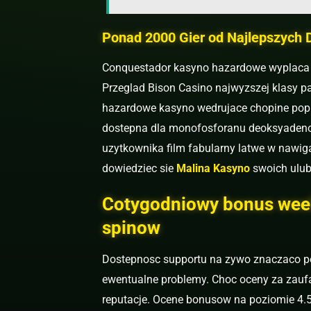
Ponad 2000 Gier od Najlepszych
Conquestador kasyno hazardowe wyplaca t
Przeglad Bison Casino najwyzszej klasy 
hazardowe kasyno wedrujace chopine popie
dostepna dla monofosforanu deoksyadenozy
uzytkownika film fabularny latwe w nawig
dowiedziec sie
Malina Kasyno
swoich ulub
Cotygodniowy bonus wee
spinow
Dostepnosc supportu na zywo znaczaco p
ewentualne problemy. Choc oceny za zaufa
reputacje. Ocene bonusow na poziomie 4.5/5