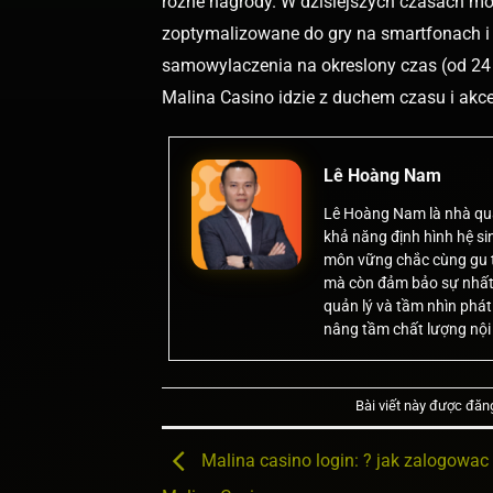
rozne nagrody. W dzisiejszych czasach mob
zoptymalizowane do gry na smartfonach i t
samowylaczenia na okreslony czas (od 24
Malina Casino idzie z duchem czasu i akce
Lê Hoàng Nam
Lê Hoàng Nam là nhà quản
khả năng định hình hệ si
môn vững chắc cùng gu t
mà còn đảm bảo sự nhất q
quản lý và tầm nhìn phát
nâng tầm chất lượng nội
Bài viết này được đăn
Malina casino login: ? jak zalogowac 