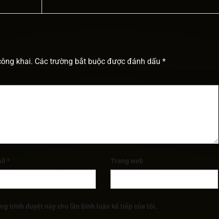
công khai.
Các trường bắt buộc được đánh dấu
*
il
*
Trang web
ng trình duyệt này cho lần bình luận kế tiếp của tôi.