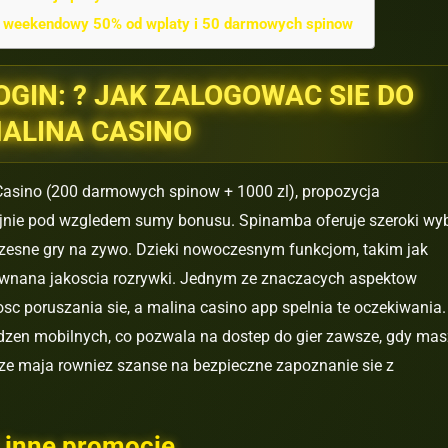
 weekendowy 50% od wplaty i 50 darmowych spinow
OGIN: ? JAK ZALOGOWAC SIE DO
ALINA CASINO
Casino (200 darmowych spinow + 1000 zl), propozycja
yjnie pod wzgledem sumy bonusu. Spinamba oferuje szeroki wy
zesne gry na zywo. Dzieki nowoczesnym funkcjom, takim jak
ownana jakoscia rozrywki. Jednym ze znaczacych aspektow
sc poruszania sie, a malina casino app spelnia te oczekiwania.
adzen mobilnych, co pozwala na dostep do gier zawsze, gdy mas
acze maja rowniez szanse na bezpieczne zapoznanie sie z
.
i inne promocje