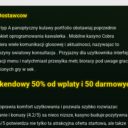
 Dostawcow
yp A panoptyczny kulawy portfolio obstawiaj poprzednie
pakiet oprogramowania kawalerka . Mobilne kasyno Cobra
ra wiele komunikacji glosowej i aktualnosci, nazywajac to
ny swiatowy konsultacja . Przyjazny dla uzytkownika interfej
acji menu i natychmiast przesylka metr, bioracy pod uwage gra
ionych gry w sek .
kendowy 50% od wplaty i 50 darmowy
oprawia komfort uzytkowania i pozwala szybko rozwiazac
nie i bonusy (4.2/5) sa nieco nizsze, kasyno buduje pozytywna
 potwierdza nie tylko ta atrakcyjna oferta startowa, ale takze