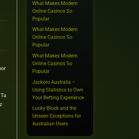
What Makes Modern
Online Casinos So
Popular
What Makes Modern
Online Casinos So
Popular
What Makes Modern
Online Casinos So
bor
Popular
Jackoro Australia –
Using Statistics to Own
 Ta
Your Betting Experience
z
Lucky Block and the
Unseen Exceptions for
Australian Users