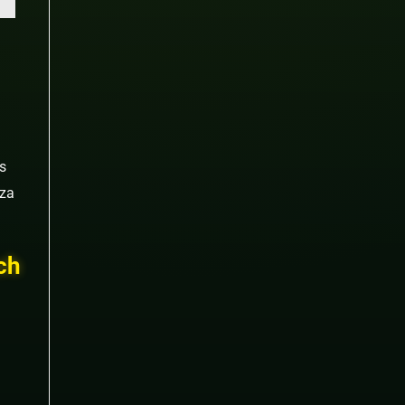
s
cza
ch