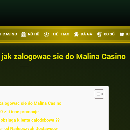
CASINO
NỔ HŨ
THỂ THAO
ĐÁ GÀ
XỔ SỐ
K
? jak zalogowac sie do Malina Casino
 zalogowac sie do Malina Casino
 zl i inne promocje
bsluga klienta calodobowa ??
er od Najlepszych Dostawcow