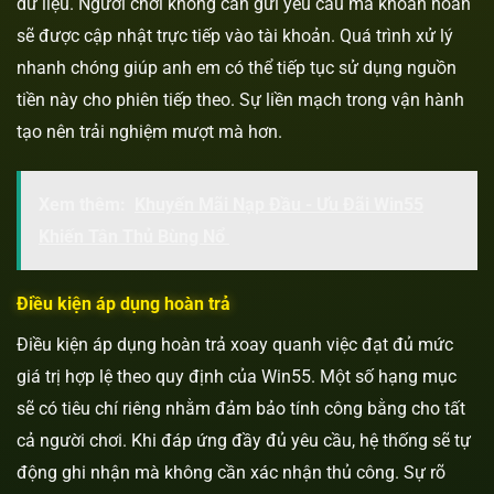
dữ liệu. Người chơi không cần gửi yêu cầu mà khoản hoàn
sẽ được cập nhật trực tiếp vào tài khoản. Quá trình xử lý
nhanh chóng giúp anh em có thể tiếp tục sử dụng nguồn
tiền này cho phiên tiếp theo. Sự liền mạch trong vận hành
tạo nên trải nghiệm mượt mà hơn.
Xem thêm:
Khuyến Mãi Nạp Đầu - Ưu Đãi Win55
Khiến Tân Thủ Bùng Nổ
Điều kiện áp dụng hoàn trả
Điều kiện áp dụng hoàn trả xoay quanh việc đạt đủ mức
giá trị hợp lệ theo quy định của Win55. Một số hạng mục
sẽ có tiêu chí riêng nhằm đảm bảo tính công bằng cho tất
cả người chơi. Khi đáp ứng đầy đủ yêu cầu, hệ thống sẽ tự
động ghi nhận mà không cần xác nhận thủ công. Sự rõ