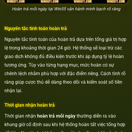
Hoàn trả mỗi ngày tại Win55 vận hành minh bạch rõ ràng
Nguyên tắc tính toán hoàn trả
Nguyên tắc tính toán của hoàn trả dựa trên tổng giá trị hợp
lệ trong khoảng thời gian 24 giờ. Hệ thống sẽ loại trừ các
giao dịch không đủ điều kiện trước khi áp dụng tỷ lệ hoàn
tương ứng. Tùy vào từng hạng mục, mức hoàn có sự
chênh lệch nhằm phù hợp với đặc điểm riêng. Cách tính rõ
ràng giúp cược thủ dễ dàng theo dõi và kiểm soát số tiền
nhận lại.
Thời gian nhận hoàn trả
Thời gian nhận
hoàn trả mỗi ngày
thường diễn ra vào
khung giờ cố định sau khi hệ thống hoàn tất việc tổng hợp