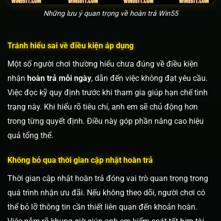
Những lưu ý quan trọng về hoàn trả Win55
Tránh hiểu sai về điều kiện áp dụng
Một số người chơi thường hiểu chưa đúng về điều kiện
nhận
hoàn trả mỗi ngày
, dẫn đến việc không đạt yêu cầu.
Việc đọc kỹ quy định trước khi tham gia giúp hạn chế tình
trạng này. Khi hiểu rõ tiêu chí, anh em sẽ chủ động hơn
trong từng quyết định. Điều này góp phần nâng cao hiệu
quả tổng thể.
Không bỏ qua thời gian cập nhật hoàn trả
Thời gian cập nhật hoàn trả đóng vai trò quan trọng trong
quá trình nhận ưu đãi. Nếu không theo dõi, người chơi có
thể bỏ lỡ thông tin cần thiết liên quan đến khoản hoàn.