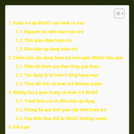
Table of Contents
Hoàn trả tại Win55 vận hành ra sao
Nguyên tắc tính toán hoàn trả
Thời gian nhận hoàn trả
Điều kiện áp dụng hoàn trả
Chiến lược tận dụng hoàn trả mỗi ngày Win55 hiệu quả
Phân bổ tham gia theo từng giai đoạn
Tận dụng tỷ lệ hoàn ở từng hạng mục
Theo dõi lịch sử hoàn trả thường xuyên
Những lưu ý quan trọng về hoàn trả Win55
Tránh hiểu sai về điều kiện áp dụng
Không bỏ qua thời gian cập nhật hoàn trả
Cập nhật thay đổi từ Win55 thường xuyên
Kết luận