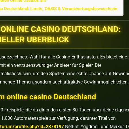
eten Online Casinos an?
ino Deutschland: Limits, OASIS & Verantwortungsbewusstsein
M ONLINE CASINO DEUTSCHLAND:
ELLER UBERBLICK
usgezeichnete Wahl fur alle Casino-Enthusiasten. Es bietet eine
mit ein vertrauenswurdiger Anbieter fur Spieler. Die
realistisch sein, um den Spielern eine echte Chance auf Gewinn
spannende Themen, sondern auch attraktive Gewinnmoglichkeiten.
im online casino Deutschland
 Freispiele, die du dir in den ersten 30 Tagen uber deine eigene
r 1.000 Automatenspiele zur Verfugung, darunter Titel von
/forum/profile.php?id=2378197
NetEnt, Yggdrasil und Merkur. D