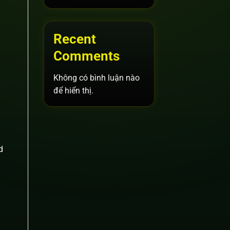
Recent
Comments
Không có bình luận nào
để hiển thị.
m
d