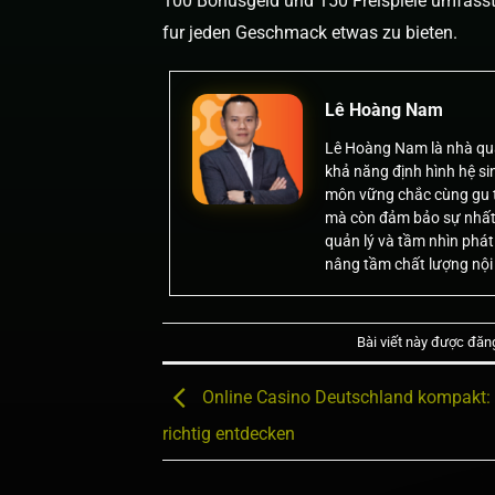
100 Bonusgeld und 150 Freispiele umfasst.
fur jeden Geschmack etwas zu bieten.
Lê Hoàng Nam
Lê Hoàng Nam là nhà quản
khả năng định hình hệ si
môn vững chắc cùng gu t
mà còn đảm bảo sự nhất q
quản lý và tầm nhìn phát
nâng tầm chất lượng nội
Bài viết này được đăn
Online Casino Deutschland kompakt: F
richtig entdecken