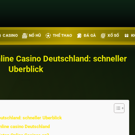
CASINO
NỔ HŨ
THỂ THAO
ĐÁ GÀ
XỔ SỐ
K
line Casino Deutschland: schneller
Uberblick
eutschland: schneller Uberblick
nline casino Deutschland