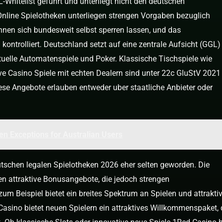
-Whitelist gefuhrt und unterliegt nicht den deutschen
 Online Spielotheken unterliegen strengen Vorgaben bezuglich
nen sich bundesweit selbst sperren lassen, und das
kontrolliert. Deutschland setzt auf eine zentrale Aufsicht (GGL)
rtuelle Automatenspiele und Poker. Klassische Tischspiele wie
ive Casino Spiele mit echten Dealern sind unter 22c GluStV 2021
ese Angebote erlauben entweder uber staatliche Anbieter oder
n Exceptions for Australian Users
eutschen legalen Spielotheken 2026 eher selten geworden. Die
en attraktive Bonusangebote, die jedoch strengen
m Beispiel bietet ein breites Spektrum an Spielen und attrakti
asino bietet neuen Spielern ein attraktives Willkommenspaket,